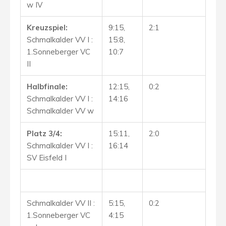
w IV
Kreuzspiel:
9:15,
2:1
Schmalkalder VV I :
15:8,
1.Sonneberger VC
10:7
II
Halbfinale:
12:15,
0:2
Schmalkalder VV I :
14:16
Schmalkalder VV w
Platz 3/4:
15:11,
2:0
Schmalkalder VV I :
16:14
SV Eisfeld I
Schmalkalder VV II :
5:15,
0:2
1.Sonneberger VC
4:15