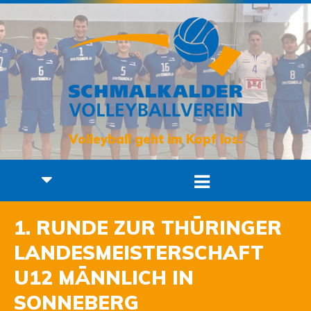
Volleyball geht im Kopf los!
1. RUNDE ZUR THÜRINGER
LANDESMEISTERSCHAFT
U12 MÄNNLICH IN
SONNEBERG