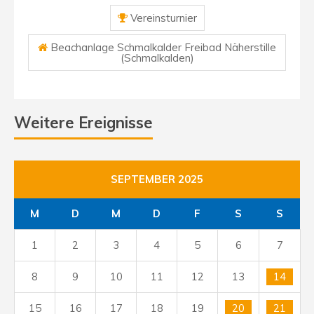
Vereinsturnier
Beachanlage Schmalkalder Freibad Näherstille
(Schmalkalden)
Weitere Ereignisse
SEPTEMBER 2025
M
D
M
D
F
S
S
1
2
3
4
5
6
7
8
9
10
11
12
13
14
15
16
17
18
19
20
21