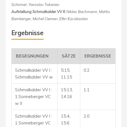
Schirmer, Yaroslav Tokariev
Aufstellung Schmalkalder VV II:
Niklas Bachmann, Mattis
Bamberger, Michel Clemen, Eflin Kücükaslan
Ergebnisse
BEGEGNUNGEN
SÄTZE
ERGEBNISSE
Schmalkalder VV I :
5:15,
0:2
Schmalkalder VV w
11:15
Schmalkalder VV I :
15:13,
1:1
1.Sonneberger VC
14:16
w II
Schmalkalder VV I :
15:4,
2:0
1.Sonneberger VC
15:6