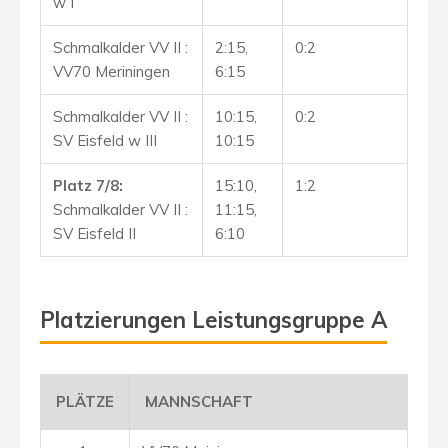
w I
Schmalkalder VV II :
2:15,
0:2
VV70 Meriningen
6:15
Schmalkalder VV II :
10:15,
0:2
SV Eisfeld w III
10:15
Platz 7/8:
15:10,
1:2
Schmalkalder VV II :
11:15,
SV Eisfeld II
6:10
Platzierungen Leistungsgruppe A
PLÄTZE
MANNSCHAFT