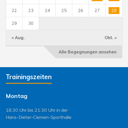
22
23
24
25
26
27
28
29
30
« Aug.
Okt. »
Alle Begegnungen ansehen
Trainingszeiten
Montag
18.30 Uhr bis 21:30 Uhr in der
Hans-Dieter-Clemen-Sporthalle