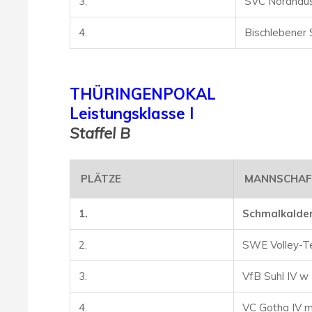
3.
SVC Nordhau
4.
Bischlebener 
THÜRINGENPOKAL
Leistungsklasse I
Staffel B
PLÄTZE
MANNSCHA
1.
Schmalkalder
2.
SWE Volley-Te
3.
VfB Suhl IV w
4.
VC Gotha IV 