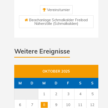
Vereinsturnier
Beachanlage Schmalkalder Freibad
Näherstille (Schmalkalden)
Weitere Ereignisse
OKTOBER 2025
M
D
M
D
F
S
S
1
2
3
4
5
6
7
8
9
10
11
12