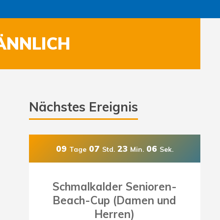
ÄNNLICH
Nächstes Ereignis
09
07
23
04
Tage
Std.
Min.
Sek.
Schmalkalder Senioren-
Beach-Cup (Damen und
Herren)