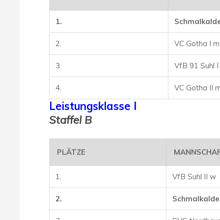
1.
Schmalkalde
2.
VC Gotha I m
3.
VfB 91 Suhl I
4.
VC Gotha II 
Leistungsklasse I
Staffel B
PLÄTZE
MANNSCHA
1.
VfB Suhl II w
2.
Schmalkalder