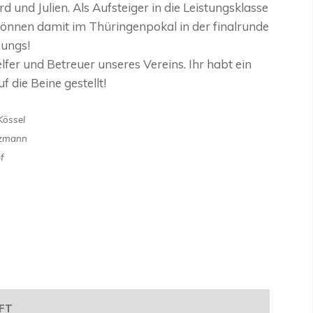
 und Julien. Als Aufsteiger in die Leistungsklasse
 können damit im Thüringenpokal in der finalrunde
Jungs!
fer und Betreuer unseres Vereins. Ihr habt ein
f die Beine gestellt!
Kössel
tzmann
f
FT