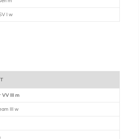
sen m
SV I w
FT
 VV III m
am III w
m