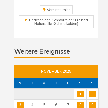
Vereinsturnier
Beachanlage Schmalkalder Freibad
Näherstille (Schmalkalden)
Weitere Ereignisse
NOVEMBER 2025
M
D
M
D
F
S
S
1
2
3
4
5
6
7
8
9