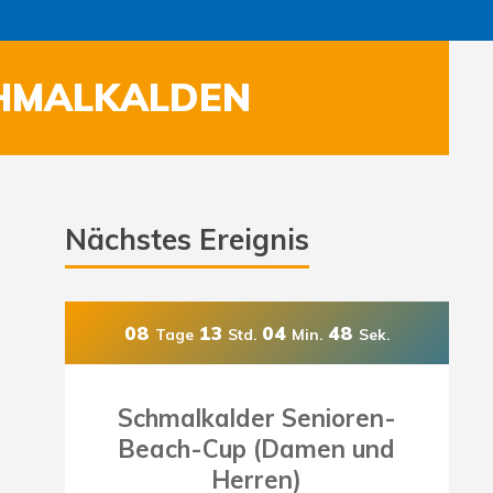
CHMALKALDEN
Nächstes Ereignis
08
13
04
46
Tage
Std.
Min.
Sek.
Schmalkalder Senioren-
Beach-Cup (Damen und
Herren)