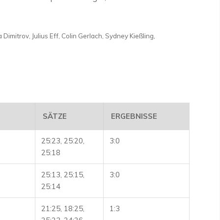
Dimitrov, Julius Eff, Colin Gerlach, Sydney Kießling,
SÄTZE
ERGEBNISSE
25:23, 25:20,
3:0
25:18
25:13, 25:15,
3:0
25:14
21:25, 18:25,
1:3