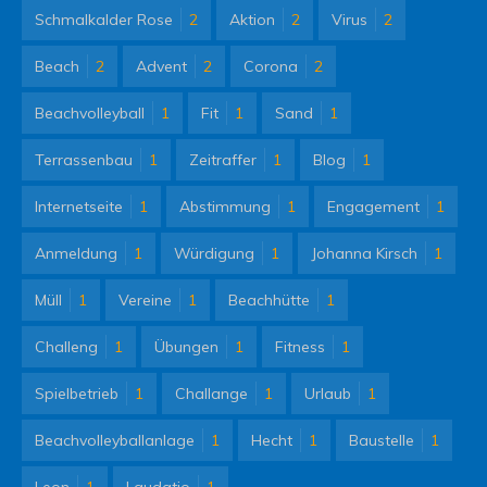
Schmalkalder Rose
2
Aktion
2
Virus
2
Beach
2
Advent
2
Corona
2
Beachvolleyball
1
Fit
1
Sand
1
Terrassenbau
1
Zeitraffer
1
Blog
1
Internetseite
1
Abstimmung
1
Engagement
1
Anmeldung
1
Würdigung
1
Johanna Kirsch
1
Müll
1
Vereine
1
Beachhütte
1
Challeng
1
Übungen
1
Fitness
1
Spielbetrieb
1
Challange
1
Urlaub
1
Beachvolleyballanlage
1
Hecht
1
Baustelle
1
Leon
1
Laudatio
1