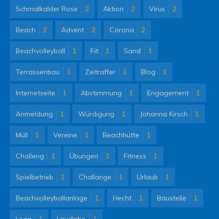
Schmalkalder Rose
2
Aktion
2
Virus
2
Beach
2
Advent
2
Corona
2
Beachvolleyball
1
Fit
1
Sand
1
Terrassenbau
1
Zeitraffer
1
Blog
1
Internetseite
1
Abstimmung
1
Engagement
1
Anmeldung
1
Würdigung
1
Johanna Kirsch
1
Müll
1
Vereine
1
Beachhütte
1
Challeng
1
Übungen
1
Fitness
1
Spielbetrieb
1
Challange
1
Urlaub
1
Beachvolleyballanlage
1
Hecht
1
Baustelle
1
Leon
1
Laudatio
1