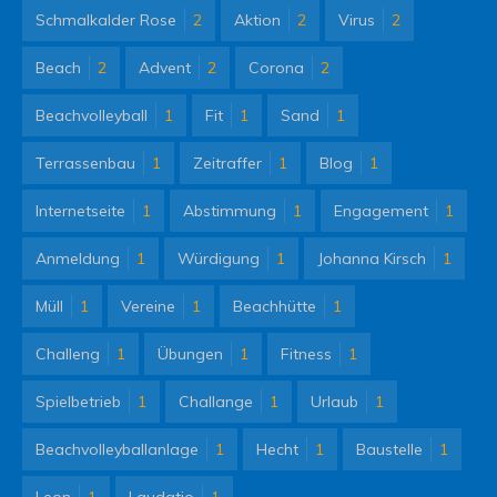
Schmalkalder Rose
2
Aktion
2
Virus
2
Beach
2
Advent
2
Corona
2
Beachvolleyball
1
Fit
1
Sand
1
Terrassenbau
1
Zeitraffer
1
Blog
1
Internetseite
1
Abstimmung
1
Engagement
1
Anmeldung
1
Würdigung
1
Johanna Kirsch
1
Müll
1
Vereine
1
Beachhütte
1
Challeng
1
Übungen
1
Fitness
1
Spielbetrieb
1
Challange
1
Urlaub
1
Beachvolleyballanlage
1
Hecht
1
Baustelle
1
Leon
1
Laudatio
1