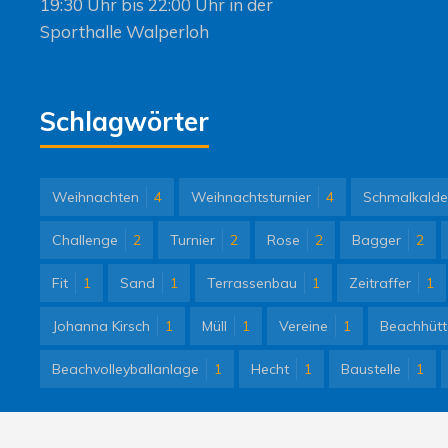
19:30 Uhr bis 22:00 Uhr in der
Sporthalle Walperloh
Schlagwörter
Weihnachten
4
Weihnachtsturnier
4
Schmalkalde
Challenge
2
Turnier
2
Rose
2
Bagger
2
Fit
1
Sand
1
Terrassenbau
1
Zeitraffer
1
Johanna Kirsch
1
Müll
1
Vereine
1
Beachhütt
Beachvolleyballanlage
1
Hecht
1
Baustelle
1