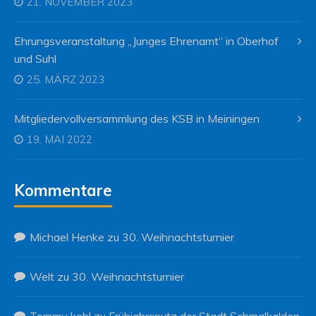
21. NOVEMBER 2023
Ehrungsveranstaltung „Junges Ehrenamt“ in Oberhof
und Suhl
25. MÄRZ 2023
Mitgliedervollversammlung des KSB in Meiningen
19. MAI 2022
Kommentare
Michael Henke
zu
30. Weihnachtsturnier
Welt
zu
30. Weihnachtsturnier
Tommy kohl
zu
Frühjahrsputz der Stadt Schmalkalden