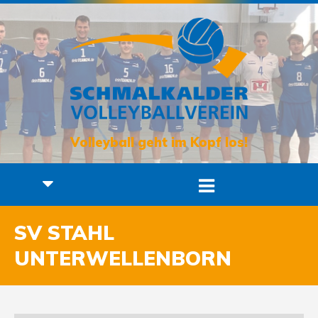
Volleyball geht im Kopf los!
SV STAHL
UNTERWELLENBORN