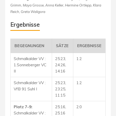
Grimm, Maya Grosse, Anna Keller, Hermine Ortlepp, Klara
Reich, Greta Waligora
Ergebnisse
BEGEGNUNGEN
SÄTZE
ERGEBNISSE
Schmalkalder VV :
25:23,
1:2
1.Sonneberger VC
24:26,
II
14:16
Schmalkalder VV :
25:23,
1:2
VfB 91 Suhl I
23:25,
11:15
Platz 7-9:
25:16,
2:0
Schmalkalder VV :
25:16