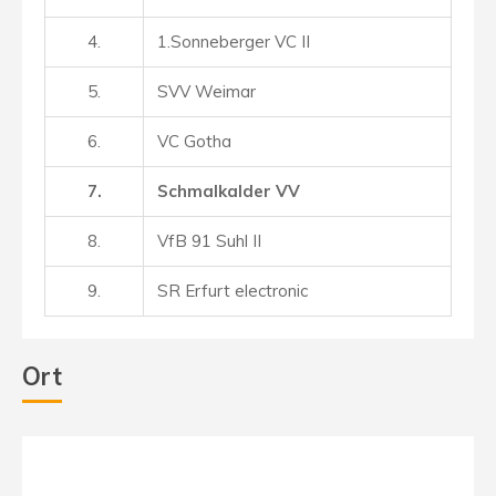
4.
1.Sonneberger VC II
5.
SVV Weimar
6.
VC Gotha
7.
Schmalkalder VV
8.
VfB 91 Suhl II
9.
SR Erfurt electronic
Ort