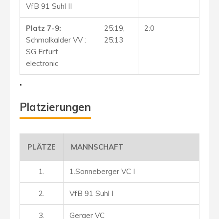
VfB 91 Suhl II
Platz 7-9:
25:19,
2:0
Schmalkalder VV :
25:13
SG Erfurt
electronic
.
Platzierungen
PLÄTZE
MANNSCHAFT
1.
1.Sonneberger VC I
2.
VfB 91 Suhl I
3.
Geraer VC