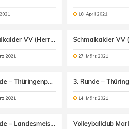
 2021
18. April 2021
Schmalkalder VV (Herren II) : SG VfB 1919 Vacha / Geisa (Herren)
rz 2021
27. März 2021
3. Runde – Thüringenpokal U20 männlich
rz 2021
14. März 2021
3. Runde – Landesmeisterschaft U13 männlich