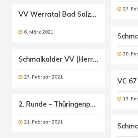
27. Fe
VV Werratal Bad Salzungen (Damen) : Schmalkalder VV (Damen)
6. März 2021
20. Fe
Schmalkalder VV (Herren I) : SG Erfurt electronic (Herren)
27. Februar 2021
13. Fe
2. Runde – Thüringenpokal U16 männlich
21. Februar 2021