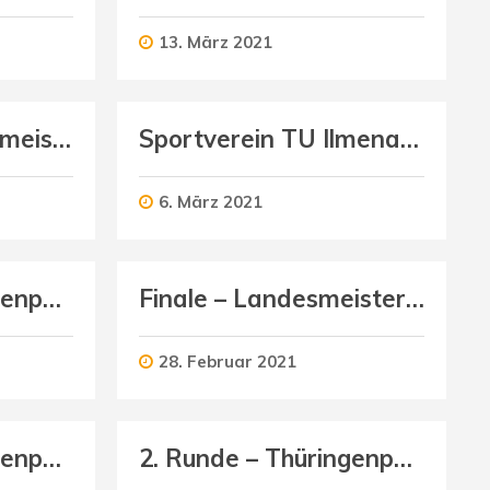
13. März 2021
2. Runde – Landesmeisterschaft U12 männlich
Sportverein TU Ilmenau (Herren) : Schmalkalder VV (Herren I)
6. März 2021
2. Runde – Thüringenpokal U14 männlich
Finale – Landesmeisterschaft U14 weiblich
28. Februar 2021
2. Runde – Thüringenpokal U16 weiblich
2. Runde – Thüringenpokal U20 männlich