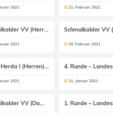
bruar 2021
21. Februar 2021
Schmalkalder VV (Herren I) : 1.VSV Jena II (Herren)
bruar 2021
20. Februar 2021
VC 67 Herda I (Herren) : Schmalkalder VV (Herren II)
bruar 2021
31. Januar 2021
Schmalkalder VV (Damen) : SV Grün Weiß Wasungen (Damen)