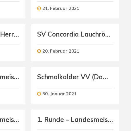
21. Februar 2021
Schmalkalder VV (Herren I) : SVV Weimar (Herren)
SV Concordia Lauchröden (Damen) : Schmalkalder VV (Damen)
20. Februar 2021
4. Runde – Landesmeisterschaft U14 weiblich
Schmalkalder VV (Damen) : VV Werratal Bad Salzungen (Damen)
30. Januar 2021
1. Runde – Landesmeisterschaft U12 weiblich
1. Runde – Landesmeisterschaft U12 männlich