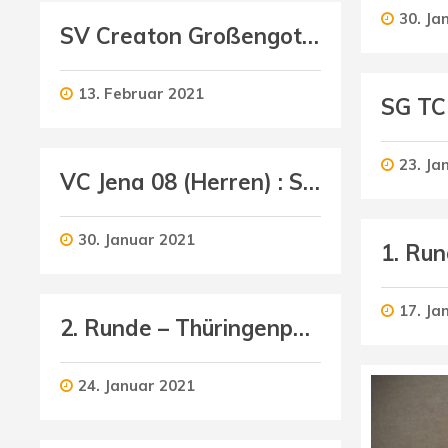
30. Ja
SV Creaton Großengottern (Herren) : Schmalkalder VV (Herren II)
13. Februar 2021
23. Ja
VC Jena 08 (Herren) : Schmalkalder VV (Herren I)
30. Januar 2021
17. Ja
2. Runde – Thüringenpokal U18 weiblich
24. Januar 2021