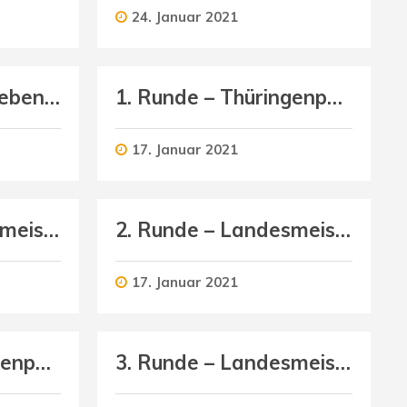
24. Januar 2021
SV Medizin Bad Liebenstein (Herren) : Schmalkalder VV (Herren II)
1. Runde – Thüringenpokal U16 männlich
17. Januar 2021
2. Runde – Landesmeisterschaft U13 weiblich
2. Runde – Landesmeisterschaft U13 männlich
17. Januar 2021
1. Runde – Thüringenpokal U14 männlich
3. Runde – Landesmeisterschaft U14 weiblich