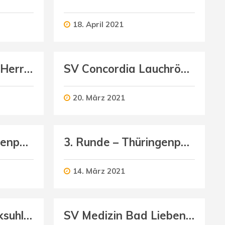
18. April 2021
Schmalkalder VV (Herren II) : Dorndorfer SV 03 (Herren)
SV Concordia Lauchröden (Herren) : Schmalkalder VV (Herren II)
20. März 2021
3. Runde – Thüringenpokal U16 männlich
3. Runde – Thüringenpokal U16 weiblich
14. März 2021
Volleyballclub Marksuhl 08 (Damen) : Schmalkalder VV (Damen)
SV Medizin Bad Liebenstein (Damen) : Schmalkalder VV (Damen)