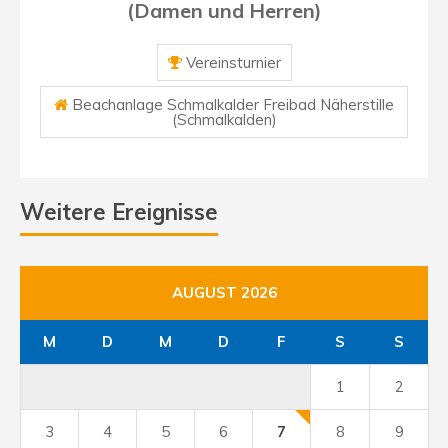
(Damen und Herren)
Vereinsturnier
Beachanlage Schmalkalder Freibad Näherstille
(Schmalkalden)
Weitere Ereignisse
AUGUST 2026
M
D
M
D
F
S
S
1
2
3
4
5
6
7
8
9