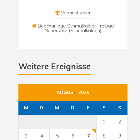
Vereinsturnier
Beachanlage Schmalkalder Freibad
Näherstille (Schmalkalden)
Weitere Ereignisse
AUGUST 2026
M
D
M
D
F
S
S
1
2
3
4
5
6
7
8
9