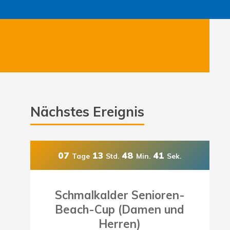
Nächstes Ereignis
07
13
48
39
Tage
Std.
Min.
Sek.
Schmalkalder Senioren-
Beach-Cup (Damen und
Herren)