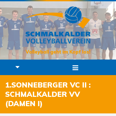
Volleyball geht im Kopf los!
1.SONNEBERGER VC II :
SCHMALKALDER VV
(DAMEN I)