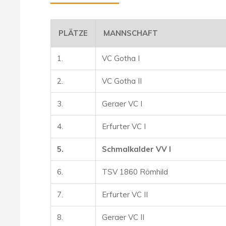
PLÄTZE
MANNSCHAFT
1.
VC Gotha I
2.
VC Gotha II
3.
Geraer VC I
4.
Erfurter VC I
5.
Schmalkalder VV I
6.
TSV 1860 Römhild
7.
Erfurter VC II
8.
Geraer VC II