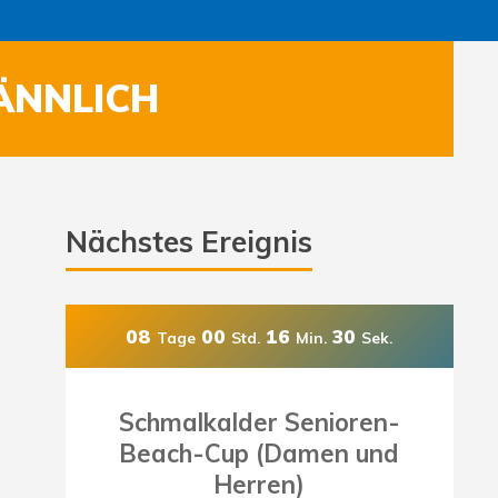
ÄNNLICH
Nächstes Ereignis
08
00
16
27
Tage
Std.
Min.
Sek.
Schmalkalder Senioren-
Beach-Cup (Damen und
Herren)