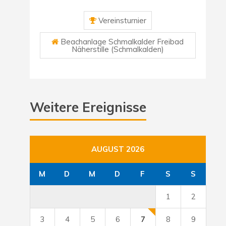
Vereinsturnier
Beachanlage Schmalkalder Freibad
Näherstille (Schmalkalden)
Weitere Ereignisse
AUGUST 2026
M
D
M
D
F
S
S
1
2
3
4
5
6
7
8
9