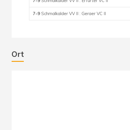
7-9
Schmalkalder VV II : Erfurter VC II
7-9
Schmalkalder VV II : Geraer VC II
Ort