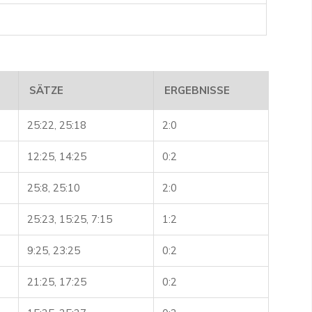
SÄTZE
ERGEBNISSE
25:22, 25:18
2:0
12:25, 14:25
0:2
25:8, 25:10
2:0
25:23, 15:25, 7:15
1:2
9:25, 23:25
0:2
21:25, 17:25
0:2