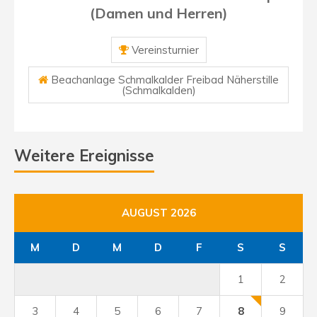
(Damen und Herren)
Vereinsturnier
Beachanlage Schmalkalder Freibad Näherstille
(Schmalkalden)
Weitere Ereignisse
AUGUST 2026
M
D
M
D
F
S
S
1
2
3
4
5
6
7
8
9