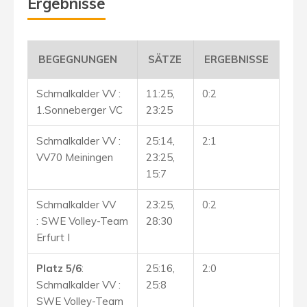
Ergebnisse
BEGEGNUNGEN
SÄTZE
ERGEBNISSE
Schmalkalder VV :
11:25,
0:2
1.Sonneberger VC
23:25
Schmalkalder VV :
25:14,
2:1
VV70 Meiningen
23:25,
15:7
Schmalkalder VV
23:25,
0:2
:
SWE Volley-Team
28:30
Erfurt I
Platz 5/6
:
25:16,
2:0
Schmalkalder VV :
25:8
SWE Volley-Team