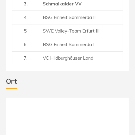
3.
Schmalkalder VV
4.
BSG Einheit Sömmerda II
5.
SWE Volley-Team Erfurt I
II
6.
BSG Einheit Sömmerda I
7.
VC Hildburghäuser Land
Ort