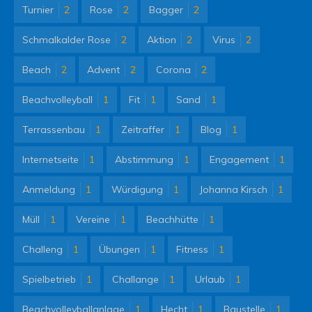
Turnier
2
Rose
2
Bagger
2
Schmalkalder Rose
2
Aktion
2
Virus
2
Beach
2
Advent
2
Corona
2
Beachvolleyball
1
Fit
1
Sand
1
Terrassenbau
1
Zeitraffer
1
Blog
1
Internetseite
1
Abstimmung
1
Engagement
1
Anmeldung
1
Würdigung
1
Johanna Kirsch
1
Müll
1
Vereine
1
Beachhütte
1
Challeng
1
Übungen
1
Fitness
1
Spielbetrieb
1
Challange
1
Urlaub
1
Beachvolleyballanlage
1
Hecht
1
Baustelle
1