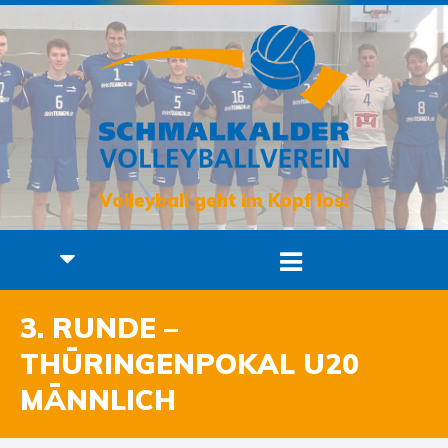
Volleyball geht im Kopf los!
3. RUNDE –
THÜRINGENPOKAL U20
MÄNNLICH