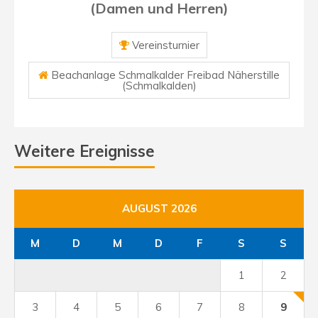
(Damen und Herren)
Vereinsturnier
Beachanlage Schmalkalder Freibad Näherstille
(Schmalkalden)
Weitere Ereignisse
AUGUST 2026
M
D
M
D
F
S
S
1
2
3
4
5
6
7
8
9