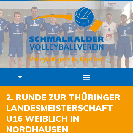
Volleyball geht im Kopf los!
2. RUNDE ZUR THÜRINGER
LANDESMEISTERSCHAFT
U16 WEIBLICH IN
NORDHAUSEN