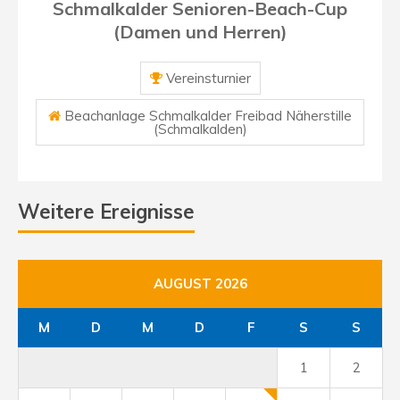
Schmalkalder Senioren-Beach-Cup
(Damen und Herren)
Vereinsturnier
Beachanlage Schmalkalder Freibad Näherstille
(Schmalkalden)
Weitere Ereignisse
AUGUST 2026
M
D
M
D
F
S
S
1
2