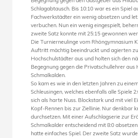
Begegnung gegen den Gastgeber aus Hildb
Schlagabtausch. Bis 10:10 war es ein Spiel a
Fachwerkstädter ein wenig absetzen und letz
verbuchen. Nun ein wenig eingespielt, beher
zweite Satz konnte mit 25:15 gewonnen wer
Die Turnierneulinge vom Rhöngymnasium Ka
Auftritt mächtig beeindruckt und agierten zu
Hochschulstädter aus und holten sich den nä
Begegnung gegen die Privatschullehrer aus 
Schmalkalden.
So kam es wie in den letzten Jahren zu ein
Schleusingen, welches ebenfalls alle Spiele 
sich als harte Nuss. Blockstark und mit viel
Kopf-Rennen bis zur Ziellinie. Nur denkbar 
durchsetzen. Mit einer Aufschlagserie zur Er
Schmalkalder entscheidend mit 8:0 absetzen
hatte einfaches Spiel. Der zweite Satz wur