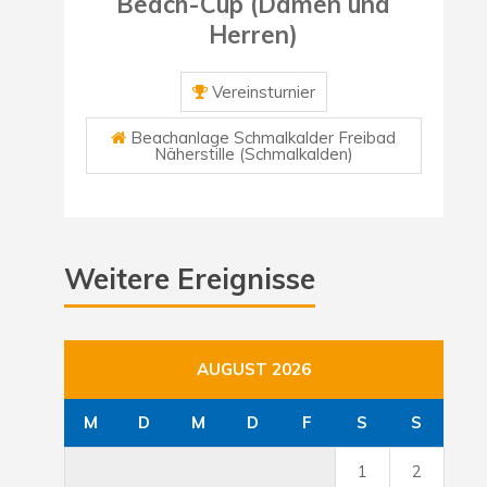
Beach-Cup (Damen und
Herren)
Vereinsturnier
Beachanlage Schmalkalder Freibad
Näherstille (Schmalkalden)
Weitere Ereignisse
AUGUST 2026
M
D
M
D
F
S
S
1
2