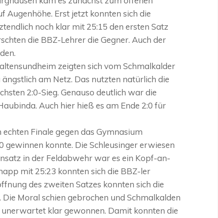
urghausen kam es zunächst zum offenen
uf Augenhöhe. Erst jetzt konnten sich die
tendlich noch klar mit 25:15 den ersten Satz
rschten die BBZ-Lehrer die Gegner. Auch der
den.
ltensundheim zeigten sich vom Schmalkalder
 ängstlich am Netz. Das nutzten natürlich die
chsten 2:0-Sieg. Genauso deutlich war die
Haubinda. Auch hier hieß es am Ende 2:0 für
em echten Finale gegen das Gymnasium
2:0 gewinnen konnte. Die Schleusinger erwiesen
 Einsatz in der Feldabwehr war es ein Kopf-an-
knapp mit 25:23 konnten sich die BBZ-ler
öffnung des zweiten Satzes konnten sich die
. Die Moral schien gebrochen und Schmalkalden
de unerwartet klar gewonnen. Damit konnten die