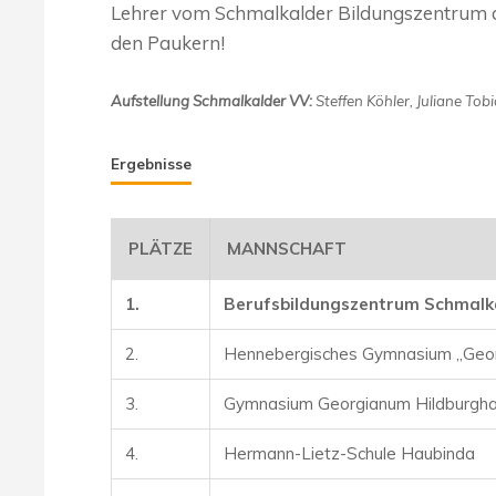
Lehrer vom Schmalkalder Bildungszentrum d
den Paukern!
Aufstellung Schmalkalder VV:
Steffen Köhler, Juliane Tob
Ergebnisse
PLÄTZE
MANNSCHAFT
1.
Berufsbildungszentrum Schmalk
2.
Hennebergisches Gymnasium „Georg
3.
Gymnasium Georgianum Hildburgh
4.
Hermann-Lietz-Schule
Haubinda