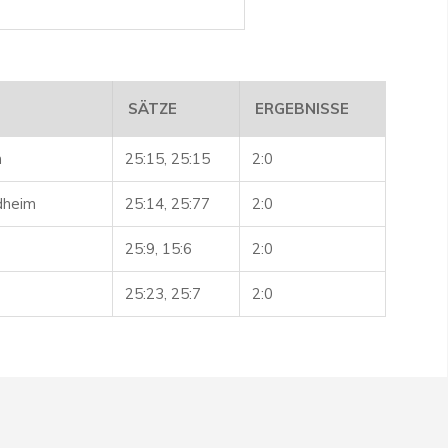
SÄTZE
ERGEBNISSE
n
25:15, 25:15
2:0
dheim
25:14, 25:77
2:0
25:9, 15:6
2:0
25:23, 25:7
2:0