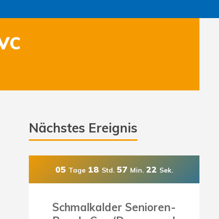
 VC
Nächstes Ereignis
05
18
57
20
Tage
Std.
Min.
Sek.
Schmalkalder Senioren-