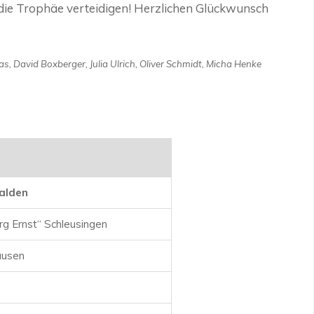
ie Trophäe verteidigen! Herzlichen Glückwunsch
ias, David Boxberger, Julia Ulrich, Oliver Schmidt, Micha Henke
alden
 Ernst“ Schleusingen
ausen