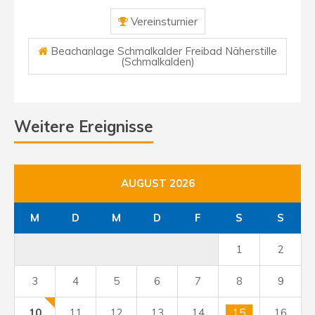
Vereinsturnier
Beachanlage Schmalkalder Freibad Näherstille
(Schmalkalden)
Weitere Ereignisse
AUGUST 2026
M
D
M
D
F
S
S
1
2
3
4
5
6
7
8
9
10
11
12
13
14
15
16