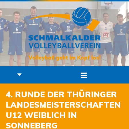
Volleyball geht im Kopf los!
4. RUNDE DER THÜRINGER
LANDESMEISTERSCHAFTEN
U12 WEIBLICH IN
SONNEBERG