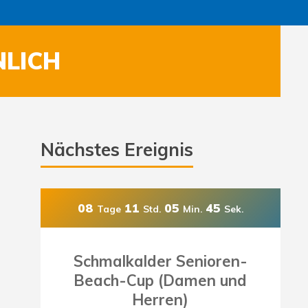
NLICH
Nächstes Ereignis
08
11
05
43
Tage
Std.
Min.
Sek.
Schmalkalder Senioren-
Beach-Cup (Damen und
Herren)