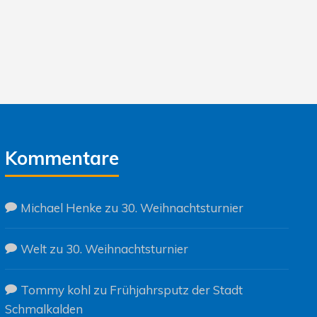
Kommentare
Michael Henke
zu
30. Weihnachtsturnier
Welt
zu
30. Weihnachtsturnier
Tommy kohl
zu
Frühjahrsputz der Stadt
Schmalkalden