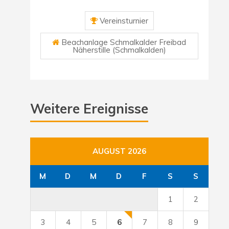
Vereinsturnier
Beachanlage Schmalkalder Freibad
Näherstille (Schmalkalden)
Weitere Ereignisse
AUGUST 2026
M
D
M
D
F
S
S
1
2
3
4
5
6
7
8
9