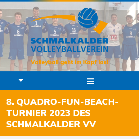
Volleyball geht im Kopf los!
8. QUADRO-FUN-BEACH-
TURNIER 2023 DES
SCHMALKALDER VV