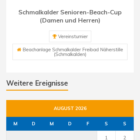
Schmalkalder Senioren-Beach-Cup
(Damen und Herren)
Vereinsturnier
Beachanlage Schmalkalder Freibad Näherstille
(Schmalkalden)
Weitere Ereignisse
AUGUST 2026
M
D
M
D
F
S
S
1
2