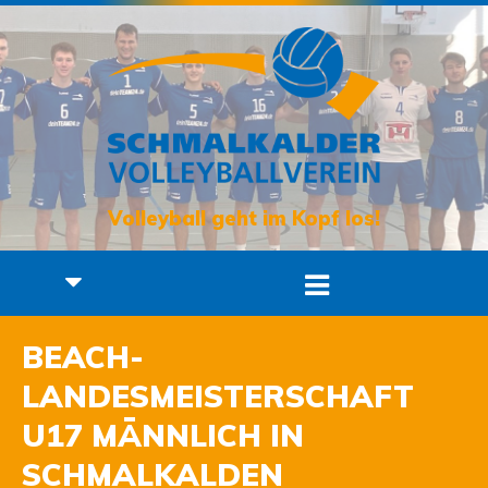
Volleyball geht im Kopf los!
BEACH-
LANDESMEISTERSCHAFT
U17 MÄNNLICH IN
SCHMALKALDEN