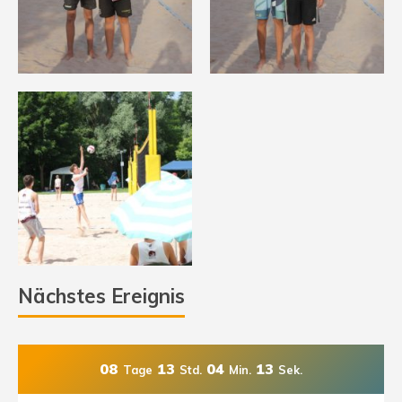
Nächstes Ereignis
08
13
04
11
Tage
Std.
Min.
Sek.