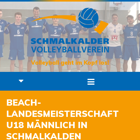
Volleyball geht im Kopf los!
BEACH-
LANDESMEISTERSCHAFT
U18 MÄNNLICH IN
SCHMALKALDEN