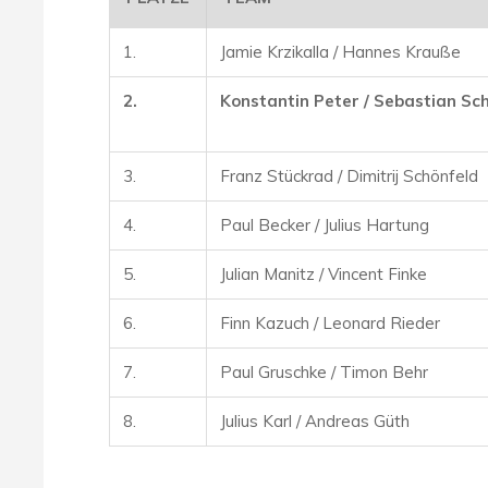
1.
Jamie Krzikalla / Hannes Krauße
2.
Konstantin Peter / Sebastian Sc
3.
Franz Stückrad / Dimitrij Schönfeld
4.
Paul Becker / Julius Hartung
5.
Julian Manitz / Vincent Finke
6.
Finn Kazuch / Leonard Rieder
7.
Paul Gruschke / Timon Behr
8.
Julius Karl / Andreas Güth