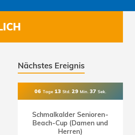
LICH
Nächstes Ereignis
06
13
29
35
Tage
Std.
Min.
Sek.
Schmalkalder Senioren-
Beach-Cup (Damen und
Herren)