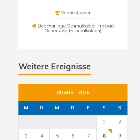
Vereinsturnier
Beachanlage Schmalkalder Freibad
Näherstille (Schmalkalden)
Weitere Ereignisse
AUGUST 2026
M
D
M
D
F
S
S
1
2
3
4
5
6
7
8
9