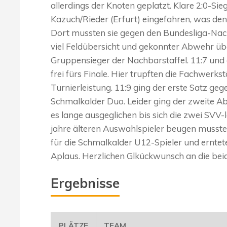
allerdings der Knoten geplatzt. Klare 2:0-S
Kazuch/Rieder (Erfurt) eingefahren, was den
Dort mussten sie gegen den Bundesliga-Nac
viel Feldübersicht und gekonnter Abwehr üb
Gruppensieger der Nachbarstaffel. 11:7 un
frei fürs Finale. Hier trupften die Fachwerkst
Turnierleistung. 11:9 ging der erste Satz ge
Schmalkalder Duo. Leider ging der zweite Ab
es lange ausgeglichen bis sich die zwei SVV
jahre älteren Auswahlspieler beugen mussten
für die Schmalkalder U12-Spieler und erntet
Aplaus. Herzlichen Glkückwunsch an die beid
Ergebnisse
PLÄTZE
TEAM