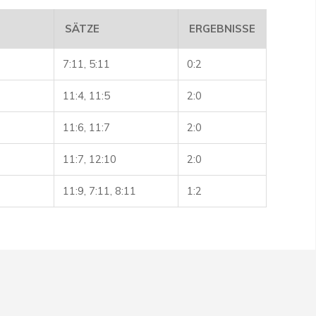
SÄTZE
ERGEBNISSE
7:11, 5:11
0:2
11:4, 11:5
2:0
11:6, 11:7
2:0
11:7, 12:10
2:0
11:9, 7:11, 8:11
1:2