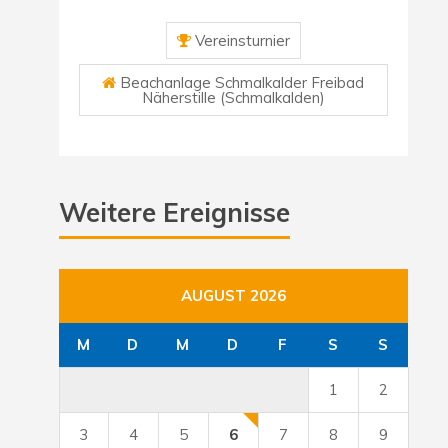
Vereinsturnier
Beachanlage Schmalkalder Freibad
Näherstille (Schmalkalden)
Weitere Ereignisse
AUGUST 2026
M
D
M
D
F
S
S
1
2
3
4
5
6
7
8
9