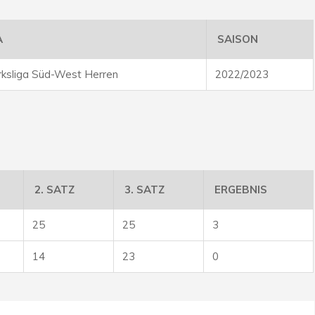
A
SAISON
rksliga Süd-West Herren
2022/2023
2. SATZ
3. SATZ
ERGEBNIS
25
25
3
14
23
0