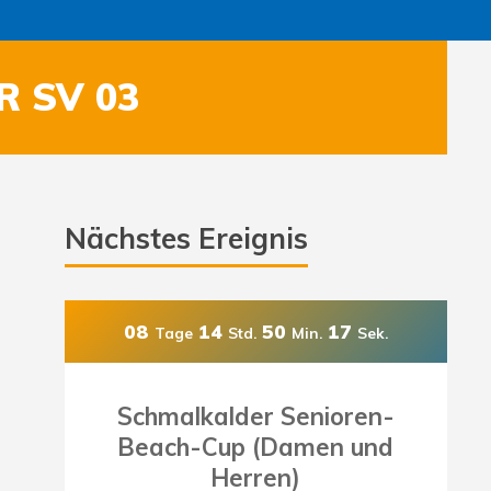
R SV 03
Nächstes Ereignis
08
14
50
15
Tage
Std.
Min.
Sek.
Schmalkalder Senioren-
Beach-Cup (Damen und
Herren)