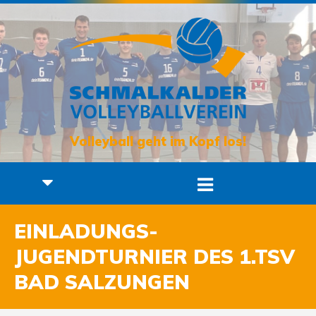
Volleyball geht im Kopf los!
EINLADUNGS-
JUGENDTURNIER DES 1.TSV
BAD SALZUNGEN