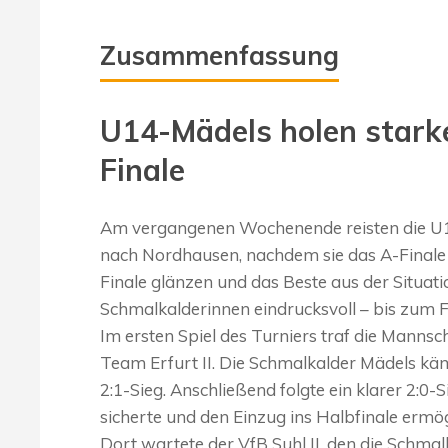
Zusammenfassung
U14-Mädels holen starke
Finale
Am vergangenen Wochenende reisten die U
nach Nordhausen, nachdem sie das A-Finale n
Finale glänzen und das Beste aus der Situat
Schmalkalderinnen eindrucksvoll – bis zum F
Im ersten Spiel des Turniers traf die Mannsc
Team Erfurt II. Die Schmalkalder Mädels kä
2:1-Sieg. Anschließend folgte ein klarer 2:0
sicherte und den Einzug ins Halbfinale ermög
Dort wartete der VfB Suhl II, den die Schmal