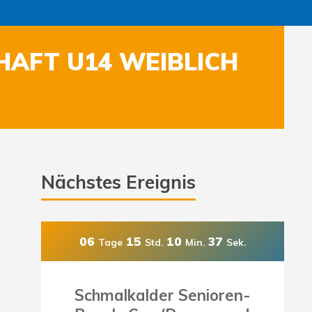
HAFT U14 WEIBLICH
Nächstes Ereignis
06
15
10
35
Tage
Std.
Min.
Sek.
Schmalkalder Senioren-