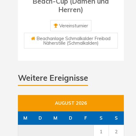
Beach-Cup (Damen und
Herren)
Vereinsturnier
Beachanlage Schmalkalder Freibad
Näherstille (Schmalkalden)
Weitere Ereignisse
AUGUST 2026
M
D
M
D
F
S
S
1
2