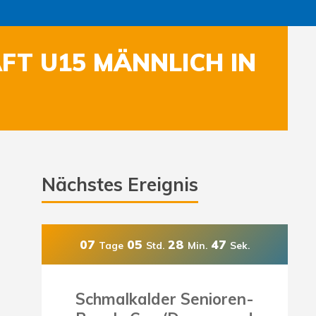
FT U15 MÄNNLICH IN
Nächstes Ereignis
07
05
28
45
Tage
Std.
Min.
Sek.
Schmalkalder Senioren-