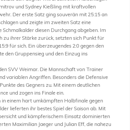
itrov und Sydney Kießling mit kraftvollen
wehr. Der erste Satz ging souverän mit 25:15 an
chlagen und zeigte im zweiten Satz eine
die Schmalkalder diesen Durchgang abgeben. Im
 zu ihrer Stärke zurück, setzten sich Punkt für
5:9 für sich. Ein überzeugendes 2:0 gegen den
e den Gruppensieg und den Einzug ins
 den SVV Weimar. Die Mannschaft von Trainer
d variablen Angriffen. Besonders die Defensive
Punkte des Gegners zu. Mit einem deutlichen
ce und zogen ins Finale ein.
ch in einem hart umkämpften Halbfinale gegen
er lieferten ihr bestes Spiel der Saison ab. Mit
ersicht und kämpferischem Einsatz dominierten
ierten Maximilian Jaeger und Julian Eff, die nahezu