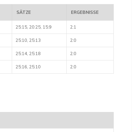
SÄTZE
ERGEBNISSE
25:15, 20:25, 15:9
2:1
25:10, 25:13
2:0
25:14, 25:18
2:0
25:16, 25:10
2:0