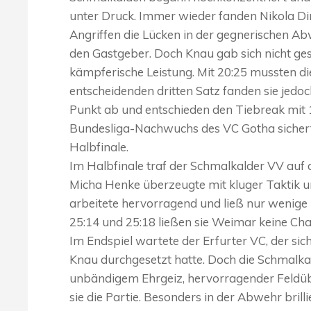
unter Druck. Immer wieder fanden Nikola Dim
Angriffen die Lücken in der gegnerischen Ab
den Gastgeber. Doch Knau gab sich nicht ges
kämpferische Leistung. Mit 20:25 mussten 
entscheidenden dritten Satz fanden sie jedoch
Punkt ab und entschieden den Tiebreak mit 1
Bundesliga-Nachwuchs des VC Gotha sichert
Halbfinale.
Im Halbfinale traf der Schmalkalder VV auf
Micha Henke überzeugte mit kluger Taktik un
arbeitete hervorragend und ließ nur wenige 
25:14 und 25:18 ließen sie Weimar keine Chan
Im Endspiel wartete der Erfurter VC, der si
Knau durchgesetzt hatte. Doch die Schmalkald
unbändigem Ehrgeiz, hervorragender Feldüb
sie die Partie. Besonders in der Abwehr brill