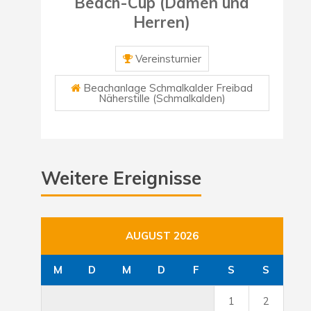
Beach-Cup (Damen und
Herren)
Vereinsturnier
Beachanlage Schmalkalder Freibad
Näherstille (Schmalkalden)
Weitere Ereignisse
AUGUST 2026
M
D
M
D
F
S
S
1
2