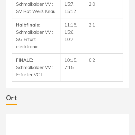
Schmalkalder VV :
15:7,
2:0
SV Rot Weiß Knau
15:12
Halbfinale:
11:15,
2:1
Schmalkalder VV :
15:6,
SG Erfurt
10:7
elecktronic
FINALE:
10:15,
0:2
Schmalkalder VV :
7:15
Erfurter VC I
Ort