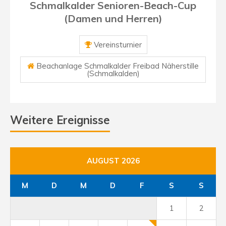
Schmalkalder Senioren-Beach-Cup
(Damen und Herren)
Vereinsturnier
Beachanlage Schmalkalder Freibad Näherstille
(Schmalkalden)
Weitere Ereignisse
AUGUST 2026
M
D
M
D
F
S
S
1
2