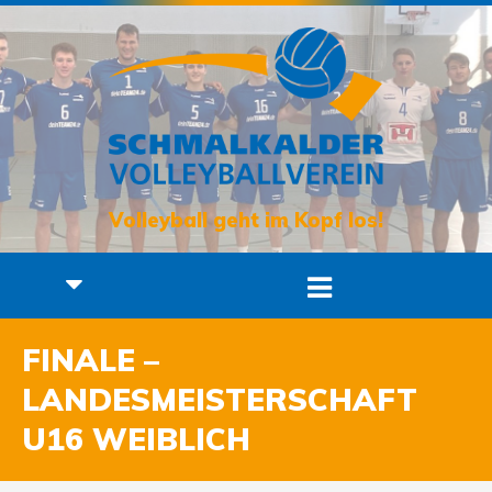
Volleyball geht im Kopf los!
FINALE –
LANDESMEISTERSCHAFT
U16 WEIBLICH