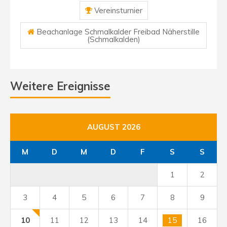
Vereinsturnier
Beachanlage Schmalkalder Freibad Näherstille
(Schmalkalden)
Weitere Ereignisse
AUGUST 2026
M
D
M
D
F
S
S
1
2
3
4
5
6
7
8
9
10
11
12
13
14
15
16