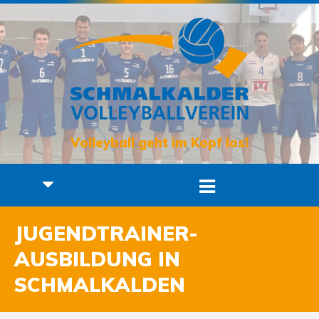
Volleyball geht im Kopf los!
JUGENDTRAINER-
AUSBILDUNG IN
SCHMALKALDEN