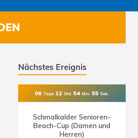
DEN
Nächstes Ereignis
06
12
54
53
Tage
Std.
Min.
Sek.
Schmalkalder Senioren-
Beach-Cup (Damen und
Herren)