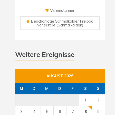
Vereinsturnier
Beachanlage Schmalkalder Freibad
Näherstille (Schmalkalden)
Weitere Ereignisse
AUGUST 2026
M
D
M
D
F
S
S
1
2
3
4
5
6
7
8
9