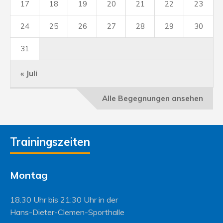
17
18
19
20
21
22
23
24
25
26
27
28
29
30
31
« Juli
Alle Begegnungen ansehen
Trainingszeiten
Montag
18.30 Uhr bis 21:30 Uhr in der
Hans-Dieter-Clemen-Sporthalle