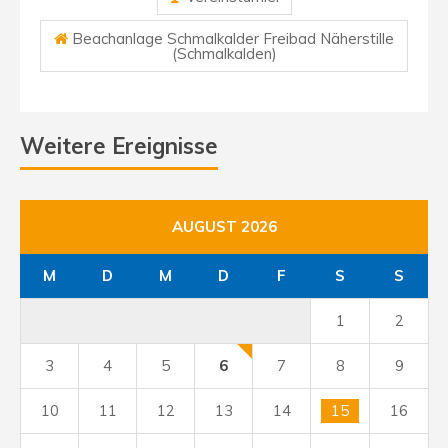
Beachanlage Schmalkalder Freibad Näherstille
(Schmalkalden)
Weitere Ereignisse
AUGUST 2026
M
D
M
D
F
S
S
1
2
3
4
5
6
7
8
9
10
11
12
13
14
15
16