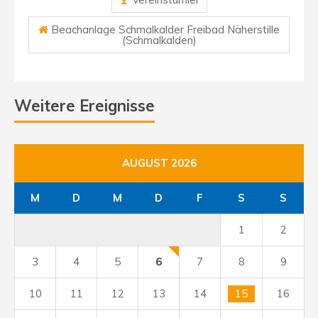
Beachanlage Schmalkalder Freibad Näherstille
(Schmalkalden)
Weitere Ereignisse
AUGUST 2026
M
D
M
D
F
S
S
1
2
3
4
5
6
7
8
9
10
11
12
13
14
15
16