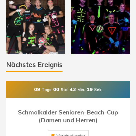
Nächstes Ereignis
09
00
43
18
Tage
Std.
Min.
Sek.
Schmalkalder Senioren-Beach-Cup
(Damen und Herren)
Vereinsturnier