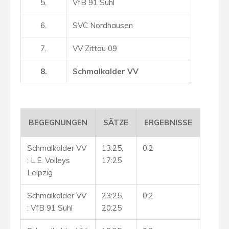
5.
VfB 91 Suhl
6.
SVC Nordhausen
7.
VV Zittau 09
8.
Schmalkalder VV
BEGEGNUNGEN
SÄTZE
ERGEBNISSE
Schmalkalder VV
13:25,
0:2
: L.E. Volleys
17:25
Leipzig
Schmalkalder VV
23:25,
0:2
: VfB 91 Suhl
20:25