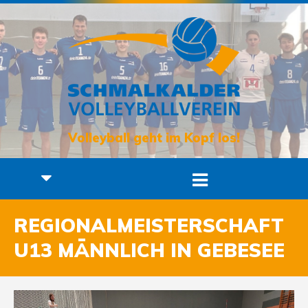
Volleyball geht im Kopf los!
REGIONALMEISTERSCHAFT
U13 MÄNNLICH IN GEBESEE