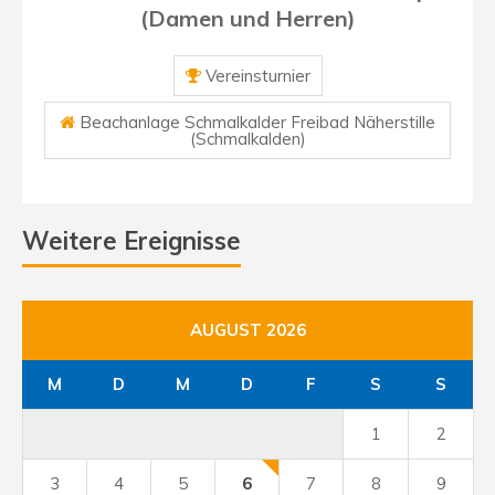
(Damen und Herren)
Vereinsturnier
Beachanlage Schmalkalder Freibad Näherstille
(Schmalkalden)
Weitere Ereignisse
AUGUST 2026
M
D
M
D
F
S
S
1
2
3
4
5
6
7
8
9