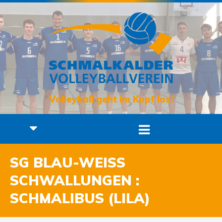
Volleyball geht im Kopf los!
SG BLAU-WEISS S
CHWALLUNGEN : S
CHMALIBUS (LILA)