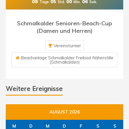
08
05
00
04
Tage
Std.
Min.
Sek.
Schmalkalder Senioren-Beach-Cup
(Damen und Herren)
Vereinsturnier
Beachanlage Schmalkalder Freibad Näherstille
(Schmalkalden)
Weitere Ereignisse
AUGUST 2026
M
D
M
D
F
S
S