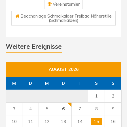
Vereinsturnier
Beachanlage Schmalkalder Freibad Näherstille
(Schmalkalden)
Weitere Ereignisse
AUGUST 2026
M
D
M
D
F
S
S
1
2
3
4
5
6
7
8
9
10
11
12
13
14
15
16