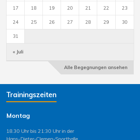
17
18
19
20
21
22
23
24
25
26
27
28
29
30
31
« Juli
Alle Begegnungen ansehen
Trainingszeiten
Montag
18.30 Uhr bis 21:30 Uhr in der
Hans-Dieter-Clemen-Sporthalle