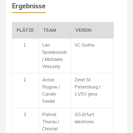
Ergebnisse
PLÄTZE
TEAM
VEREIN
1.
Len
VC Gotha
Spankowski
/ Michaela
Wessely
2.
Anton
Zenit St.
Rogow /
Petersburg /
Carolin
1.VSV Jena
Seidel
3.
Patrick
SG Erfurt
Thurau /
electronic
Christel