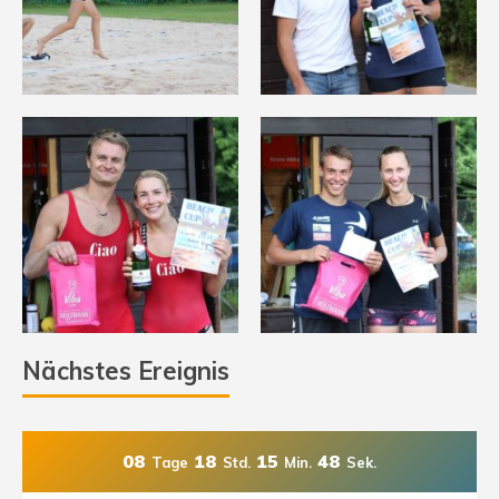
Nächstes Ereignis
08
18
15
46
Tage
Std.
Min.
Sek.