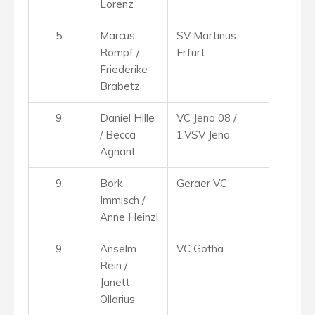
Lorenz
5.
Marcus
SV Martinus
Rompf /
Erfurt
Friederike
Brabetz
9.
Daniel Hille
VC Jena 08 /
/ Becca
1.VSV Jena
Agnant
9.
Bork
Geraer VC
Immisch /
Anne Heinzl
9.
Anselm
VC Gotha
Rein /
Janett
Ollarius