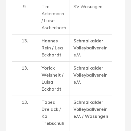
9.
Tim
SV Wasungen
Ackermann
/ Luise
Aschenbach
13.
Hannes
Schmalkalder
Rein / Lea
Volleyballverein
Eckhardt
e.V.
13.
Yorick
Schmalkalder
Weisheit /
Volleyballverein
Luisa
e.V.
Eckhardt
13.
Tabea
Schmalkalder
Dreiack /
Volleyballverein
Kai
e.V. / Wasungen
Trebschuh