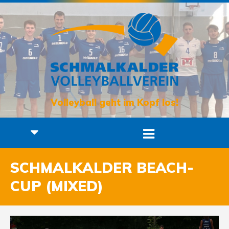
Volleyball geht im Kopf los!
SCHMALKALDER BEACH-
CUP (MIXED)