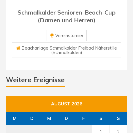
Schmalkalder Senioren-Beach-Cup
(Damen und Herren)
Vereinsturnier
Beachanlage Schmalkalder Freibad Näherstille
(Schmalkalden)
Weitere Ereignisse
AUGUST 2026
M
D
M
D
F
S
S
1
2