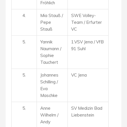
Fröhlich
4.
Mia Stauß /
SWE Volley-
Pepe
Team / Erfurter
Stauß
VC
5.
Yannik
1.VSV Jena / VfB
Naumann /
91 Suhl
Sophie
Tauchert
5.
Johannes
VC Jena
Schilling /
Eva
Maschke
5.
Anne
SV Medizin Bad
Wilhelm /
Liebenstein
Andy