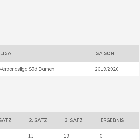
LIGA
SAISON
Verbandsliga Süd Damen
2019/2020
 SATZ
2. SATZ
3. SATZ
ERGEBNIS
11
19
0