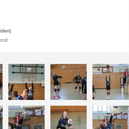
lden)
land