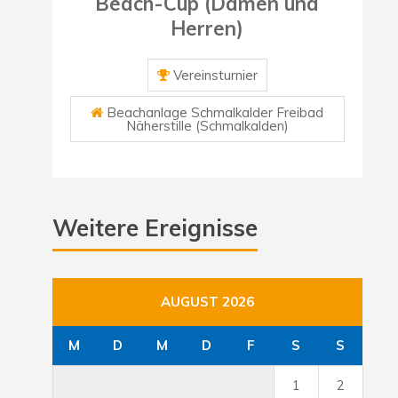
Beach-Cup (Damen und
Herren)
Vereinsturnier
Beachanlage Schmalkalder Freibad
Näherstille (Schmalkalden)
Weitere Ereignisse
AUGUST 2026
M
D
M
D
F
S
S
1
2