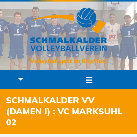
Volleyball geht im Kopf los!
SCHMALKALDER VV
(DAMEN I) : VC MARKSUHL
02