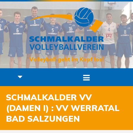
Volleyball geht im Kopf los!
SCHMALKALDER VV
(DAMEN I) : VV WERRATAL
BAD SALZUNGEN