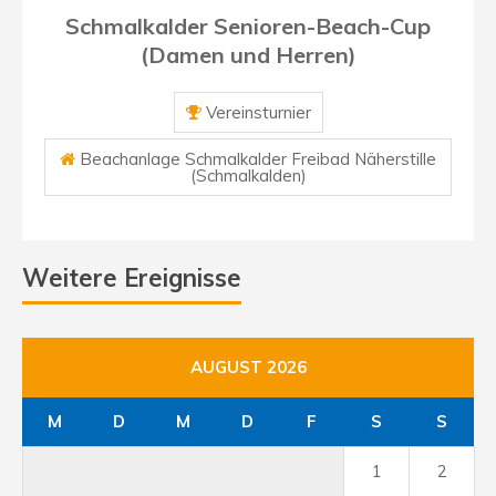
Schmalkalder Senioren-Beach-Cup
(Damen und Herren)
Vereinsturnier
Beachanlage Schmalkalder Freibad Näherstille
(Schmalkalden)
Weitere Ereignisse
AUGUST 2026
M
D
M
D
F
S
S
1
2