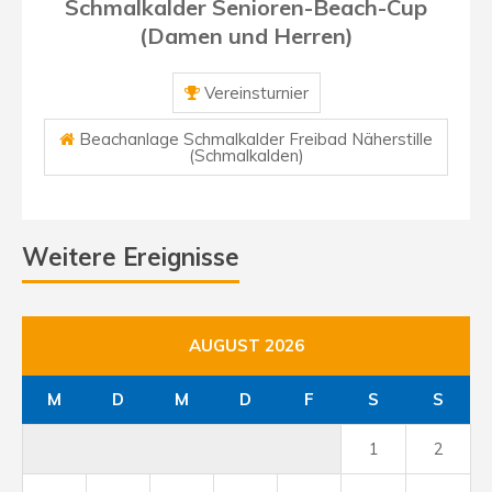
Schmalkalder Senioren-Beach-Cup
(Damen und Herren)
Vereinsturnier
Beachanlage Schmalkalder Freibad Näherstille
(Schmalkalden)
Weitere Ereignisse
AUGUST 2026
M
D
M
D
F
S
S
1
2