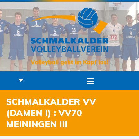
Volleyball geht im Kopf los!
SCHMALKALDER VV
(DAMEN I) : VV70
MEININGEN III