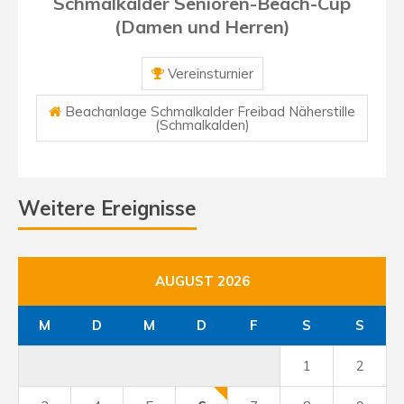
Schmalkalder Senioren-Beach-Cup
(Damen und Herren)
Vereinsturnier
Beachanlage Schmalkalder Freibad Näherstille
(Schmalkalden)
Weitere Ereignisse
AUGUST 2026
M
D
M
D
F
S
S
1
2