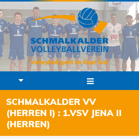
Volleyball geht im Kopf los!
SCHMALKALDER VV
(HERREN I) : 1.VSV JENA II
(HERREN)