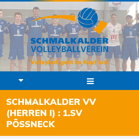
Volleyball geht im Kopf los!
SCHMALKALDER VV
(HERREN I) : 1.SV
PÖSSNECK