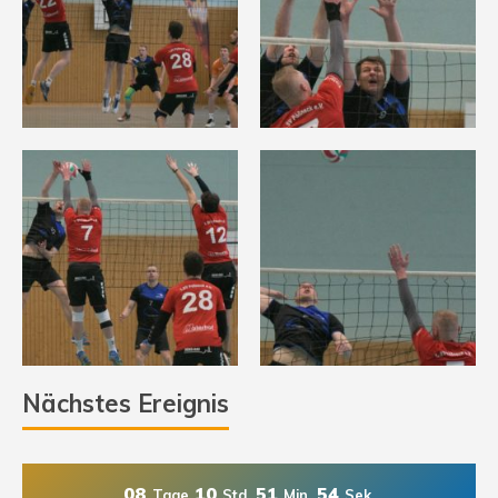
Nächstes Ereignis
08
10
51
54
Tage
Std.
Min.
Sek.