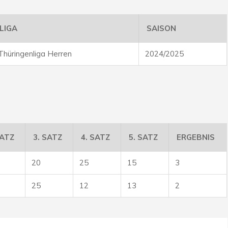
LIGA
SAISON
Thüringenliga Herren
2024/2025
SATZ
3. SATZ
4. SATZ
5. SATZ
ERGEBNIS
20
25
15
3
25
12
13
2