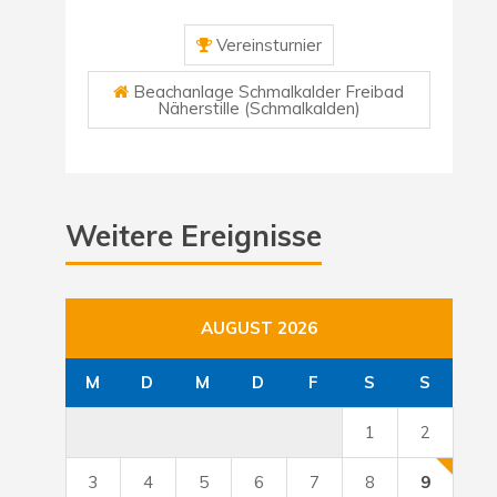
Vereinsturnier
Beachanlage Schmalkalder Freibad
Näherstille (Schmalkalden)
Weitere Ereignisse
AUGUST 2026
M
D
M
D
F
S
S
1
2
3
4
5
6
7
8
9