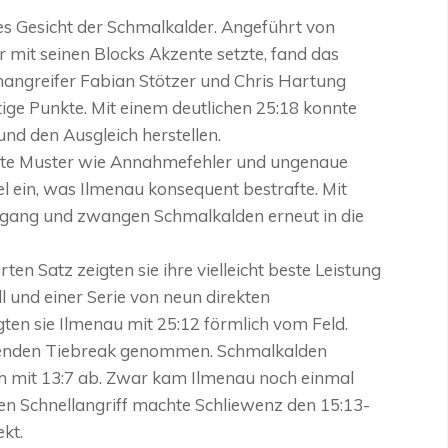
res Gesicht der Schmalkalder. Angeführt von
r mit seinen Blocks Akzente setzte, fand das
nangreifer Fabian Stötzer und Chris Hartung
htige Punkte. Mit einem deutlichen 25:18 konnte
nd den Ausgleich herstellen.
 Alte Muster wie Annahmefehler und ungenaue
l ein, was Ilmenau konsequent bestrafte. Mit
chgang und zwangen Schmalkalden erneut in die
en Satz zeigten sie ihre vielleicht beste Leistung
l und einer Serie von neun direkten
ten sie Ilmenau mit 25:12 förmlich vom Feld.
denden Tiebreak genommen. Schmalkalden
üh mit 13:7 ab. Zwar kam Ilmenau noch einmal
en Schnellangriff machte Schliewenz den 15:13-
kt.