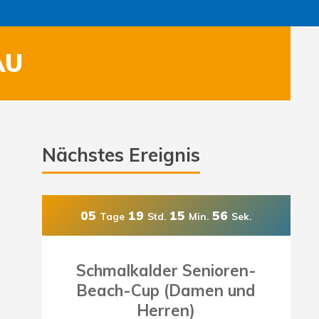
AU
Nächstes Ereignis
05
19
15
54
Tage
Std.
Min.
Sek.
Schmalkalder Senioren-
Beach-Cup (Damen und
Herren)