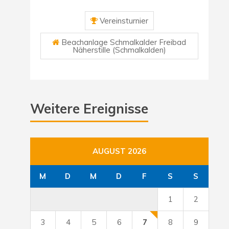
Vereinsturnier
Beachanlage Schmalkalder Freibad
Näherstille (Schmalkalden)
Weitere Ereignisse
AUGUST 2026
M
D
M
D
F
S
S
1
2
3
4
5
6
7
8
9