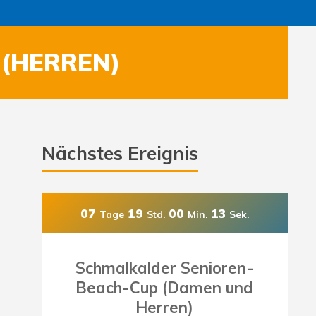
 (HERREN)
Nächstes Ereignis
07
19
00
11
Tage
Std.
Min.
Sek.
Schmalkalder Senioren-
Beach-Cup (Damen und
Herren)