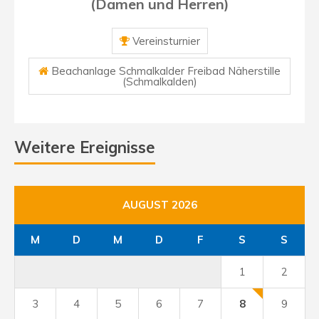
(Damen und Herren)
Vereinsturnier
Beachanlage Schmalkalder Freibad Näherstille
(Schmalkalden)
Weitere Ereignisse
AUGUST 2026
M
D
M
D
F
S
S
1
2
3
4
5
6
7
8
9