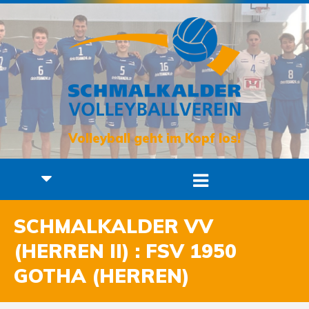
Volleyball geht im Kopf los!
SCHMALKALDER VV
(HERREN II) : FSV 1950
GOTHA (HERREN)